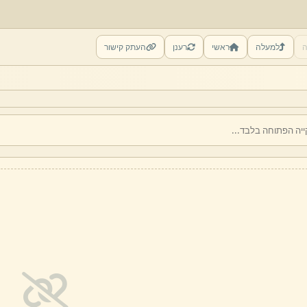
ה
למעלה
ראשי
רענן
העתק קישור