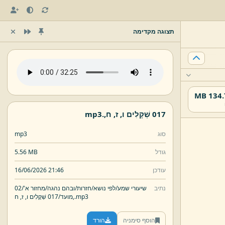
תצוגה מקדימה
134.75
017 שְׁקָלִים ו,
ז,
ח,
.
mp3
סוג
mp3
גודל
5.56 MB
עודכן
16/06/2026 21:46
נתיב
שיעורי שמע/
לפי נושא/
חזרות/
ובהם נהגה/
מחזור א'/
02
mp3
.
ח,
מועד/
017 שְׁקָלִים ו,
ז,
הוסף סימניה
הורד