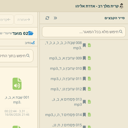
mp3
קרית מלך רב - אדרת אליהו
006 שַׁבָּת ט,
ז,
י,
ז,
י,
ח,
.
mp3
סייר הקבצים
אחורה
קדימ
007 שַׁבָּת י,
ט,
כ,
כ,
כ,
א,
.
mp3
02 מועד
שיעורי ש
008 שַׁבָּת כ,
ב,
כ,
ג,
כ,
ד,
נתיב
mp3
.
009 עֵרוּבִין א,
ב,
.
mp3
010 עֵרוּבִין ג,
ד,
.
mp3
011 עֵרוּבִין ה,
ו,
.
mp3
012 עֵרוּבִין ט,
י,
.
mp3
001 שַׁבָּת א,
ב,
ג,
013 פְּסָחִים א,
ב,
ג,
.
mp3
.
mp3
00:22:44 · 3.31 MB
014 פְּסָחִים ד,
ה,
ו,
.
mp3
16/
06/
2026 21:
46
015 פְּסָחִים ז,
ח,
ט,
.