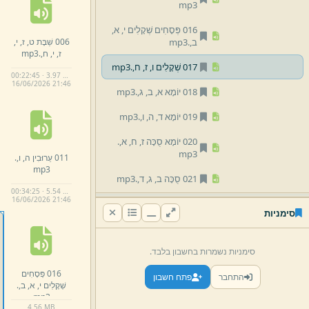
mp3
016 פְּסָחִים שְׁקָלִים י,
א,
006 שַׁבָּת ט,
ז,
י,
ב,
.
mp3
ז,
י,
ח,
.
mp3
017 שְׁקָלִים ו,
ז,
ח,
.
mp3
00:22:45 · 3.97 MB
16/
06/
2026 21:
46
018 יוֹמָא א,
ב,
ג,
.
mp3
019 יוֹמָא ד,
ה,
ו,
.
mp3
020 יוֹמָא סֻכָּה ז,
ח,
א,
.
mp3
011 עֵרוּבִין ה,
ו,
.
mp3
021 סֻכָּה ב,
ג,
ד,
.
mp3
00:34:25 · 5.54 MB
16/
06/
2026 21:
46
022 סֻכָּה בֵּיצָה ה,
א,
ב,
.
סימניות
mp3
023 בֵּיצָה ג,
ד,
ה,
.
mp3
סימניות נשמרות בחשבון בלבד.
024 רֹאשׁ הַשָּׁנָה א,
ב,
ג,
.
016 פְּסָחִים
התחבר
פתח חשבון
mp3
שְׁקָלִים י,
א,
ב,
.
mp3
025 רֹאשׁ הַשָּׁנָה תַּעֲנִית ד,
4.
56 MB