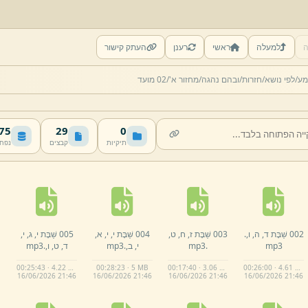
ה
למעלה
ראשי
רענן
העתק קישור
מע/
לפי נושא/
חזרות/
ובהם נהגה/
מחזור א'/
02 מועד
 MB
29
0
תיקיות
קבצים
נפח
002 שַׁבָּת ד,
ה,
ו,
.
003 שַׁבָּת ז,
ח,
ט,
004 שַׁבָּת י,
י,
א,
005 שַׁבָּת י,
ג,
י,
mp3
.
mp3
י,
ב,
.
mp3
ד,
ט,
ו,
.
mp3
00:25:43 · 4.22 MB
00:28:23 · 5 MB
00:17:40 · 3.06 MB
00:26:00 · 4.61 MB
16/
06/
2026 21:
46
16/
06/
2026 21:
46
16/
06/
2026 21:
46
16/
06/
2026 21:
46