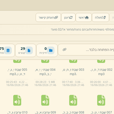
ה
למעלה
ראשי
רענן
העתק קישור
מע/
לפי נושא/
חזרות/
ובהם נהגה/
מחזור א'/
02 מועד
 MB
29
0
תיקיות
קבצים
נפח
002 שַׁבָּת ד,
ה,
ו,
.
003 שַׁבָּת ז,
ח,
ט,
004 שַׁבָּת י,
י,
א,
005 שַׁבָּת י,
ג,
י,
mp3
.
mp3
י,
ב,
.
mp3
ד,
ט,
ו,
.
mp3
00:25:43 · 4.22 MB
00:28:23 · 5 MB
00:17:40 · 3.06 MB
00:26:00 · 4.61 MB
16/
06/
2026 21:
46
16/
06/
2026 21:
46
16/
06/
2026 21:
46
16/
06/
2026 21:
46
007 שַׁבָּת י,
ט,
כ,
008 שַׁבָּת כ,
ב,
כ,
009 עֵרוּבִין א,
ב,
.
010 עֵרוּבִין ג,
ד,
.