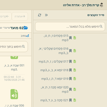
קרית מלך רב - אדרת אליהו
012 עֵרוּבִין ט,
י,
.
mp3
013 פְּסָחִים א,
ב,
ג,
.
סייר הקבצים
אחורה
קדימ
mp3
014 פְּסָחִים ד,
ה,
ו,
.
mp3
02 מועד
שיעורי ש
015 פְּסָחִים ז,
ח,
ט,
.
נתיב
mp3
016 פְּסָחִים שְׁקָלִים י,
א,
ב,
.
mp3
017 שְׁקָלִים ו,
ז,
ח,
.
mp3
001 שַׁבָּת א,
ב,
ג,
mp3
.
018 יוֹמָא א,
ב,
ג,
.
mp3
00:22:44 · 3.31 MB
019 יוֹמָא ד,
ה,
ו,
.
mp3
16/
06/
2026 21:
46
020 יוֹמָא סֻכָּה ז,
ח,
א,
.
mp3
021 סֻכָּה ב,
ג,
ד,
.
mp3
006 שַׁבָּת ט,
ז,
י,