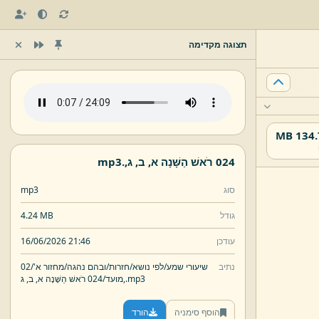
תצוגה מקדימה
134.75
024 רֹאשׁ הַשָּׁנָה א,
ב,
ג,
.
mp3
סוג
mp3
גודל
4.24 MB
עודכן
16/06/2026 21:46
נתיב
שיעורי שמע/
לפי נושא/
חזרות/
ובהם נהגה/
מחזור א'/
02
mp3
.
ג,
מועד/
024 רֹאשׁ הַשָּׁנָה א,
ב,
הוסף סימניה
הורד