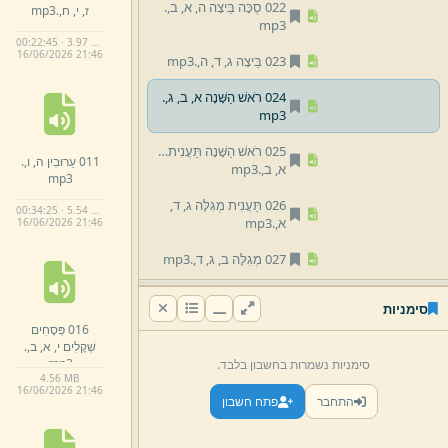
022 סֻכָּה בֵּיצָה ה,
א,
ב,
.
ז,
י,
ח,
.
mp3
mp3
00:22:45 · 3.97 MB
16/
06/
2026 21:
46
023 בֵּיצָה ג,
ד,
ה,
.
mp3
024 רֹאשׁ הַשָּׁנָה א,
ב,
ג,
.
mp3
025 רֹאשׁ הַשָּׁנָה תַּעֲנִית ד,
011 עֵרוּבִין ה,
ו,
.
א,
ב,
.
mp3
mp3
026 תַּעֲנִית מְגִלָּה ג,
ד,
00:34:25 · 5.54 MB
א,
.
mp3
16/
06/
2026 21:
46
027 מְגִלָּה ב,
ג,
ד,
.
mp3
028 מוֹעֵד קָטָן א,
ב,
ג,
.
סימניות
mp3
016 פְּסָחִים
שְׁקָלִים י,
א,
ב,
.
029 חֲגִיגָה א,
ב,
ג,
.
mp3
mp3
סימניות נשמרות בחשבון בלבד.
4.
56 MB
03 נשים
16/
06/
2026 21:
46
התחבר
פתח חשבון
04 נזיקין