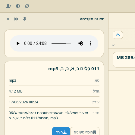
תצוגה מקדימה
289.61
011 כֵּלִים כ,
א,
כ,
ב,
.
mp3
סוג
mp3
גודל
4.12 MB
עודכן
17/06/2026 00:24
נתיב
שיעורי שמע/
לפי נושא/
חזרות/
ובהם נהגה/
מחזור א'/
06
mp3
.
ב,
טהרות/
011 כֵּלִים כ,
א,
כ,
הוסף סימניה
הורד