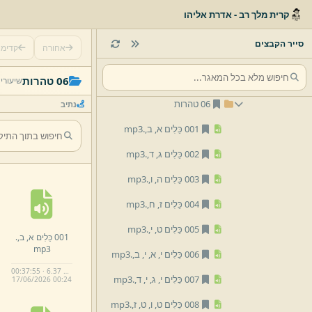
02 מועד
קרית מלך רב - אדרת אליהו
03 נשים
סייר הקבצים
אחורה
קדימ
04 נזיקין
05 קדשים
06 טהרות
שיעורי
06 טהרות
נתיב
001 כֵּלִים א,
ב,
.
mp3
002 כֵּלִים ג,
ד,
.
mp3
003 כֵּלִים ה,
ו,
.
mp3
004 כֵּלִים ז,
ח,
.
mp3
005 כֵּלִים ט,
י,
.
mp3
001 כֵּלִים א,
ב,
.
mp3
006 כֵּלִים י,
א,
י,
ב,
.
mp3
00:37:55 · 6.37 MB
007 כֵּלִים י,
ג,
י,
ד,
.
mp3
17/
06/
2026 00:
24
008 כֵּלִים ט,
ו,
ט,
ז,
.
mp3