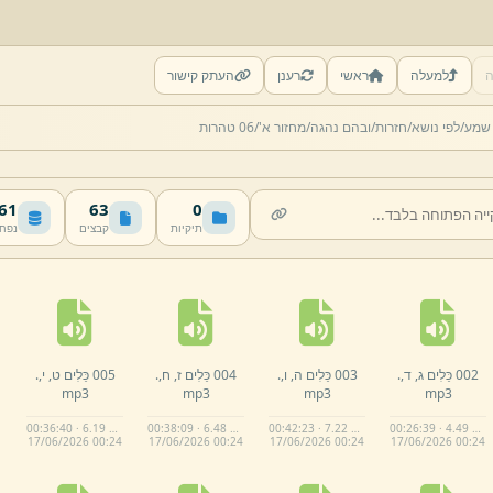
ה
למעלה
ראשי
רענן
העתק קישור
 שמע/
לפי נושא/
חזרות/
ובהם נהגה/
מחזור א'/
06 טהרות
 MB
63
0
תיקיות
קבצים
נפח
002 כֵּלִים ג,
ד,
.
003 כֵּלִים ה,
ו,
.
004 כֵּלִים ז,
ח,
.
005 כֵּלִים ט,
י,
.
mp3
mp3
mp3
mp3
00:36:40 · 6.19 MB
00:38:09 · 6.48 MB
00:42:23 · 7.22 MB
00:26:39 · 4.49 MB
17/
06/
2026 00:
24
17/
06/
2026 00:
24
17/
06/
2026 00:
24
17/
06/
2026 00:
24