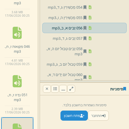
mp3
054 מַכְשִׁירִין ג,
ד,
.
mp3
3.
68 MB
17/
06/
2026 00:
25
055 מַכְשִׁירִין ה,
ו,
.
mp3
056 זָבִים א,
ב,
.
mp3
057 זָבִים ג,
ד,
.
mp3
046 מִקְוָאוֹת ז,
ח,
.
058 זָבִים טְבוּל יוֹם ה,
א,
.
mp3
mp3
4.
81 MB
059 טְבוּל יוֹם ב,
ג,
.
mp3
17/
06/
2026 00:
25
060 טְבוּל יוֹם יָדַיִם ד,
א,
.
mp3
סימניות
061 יָדַיִם ב,
ג,
.
mp3
051 נִדָּה ז,
ח,
.
mp3
062 יָדַיִם עוֹקְצִין ד,
א,
.
סימניות נשמרות בחשבון בלבד.
mp3
2.
39 MB
17/
06/
2026 00:
25
התחבר
פתח חשבון
063 עוֹקְצִין ב,
ג,
.
mp3
מחזור ב'