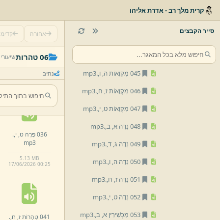
041 טְהָרוֹת ז,
ח,
.
mp3
קרית מלך רב - אדרת אליהו
042 טְהָרוֹת ט,
י,
.
mp3
סייר הקבצים
אחורה
קדימ
043 מִקְוָאוֹת א,
ב,
.
mp3
031 נְגָעִים י,
ג,
י,
044 מִקְוָאוֹת ג,
ד,
.
mp3
06 טהרות
שיעורי
ד,
.
mp3
045 מִקְוָאוֹת ה,
ו,
.
mp3
נתיב
4.
04 MB
17/
06/
2026 00:
25
046 מִקְוָאוֹת ז,
ח,
.
mp3
047 מִקְוָאוֹת ט,
י,
.
mp3
048 נִדָּה א,
ב,
.
mp3
036 פָּרָה ט,
י,
.
mp3
049 נִדָּה ג,
ד,
.
mp3
5.
13 MB
050 נִדָּה ה,
ו,
.
mp3
17/
06/
2026 00:
25
051 נִדָּה ז,
ח,
.
mp3
052 נִדָּה ט,
י,
.
mp3
053 מַכְשִׁירִין א,
ב,
.
mp3
041 טְהָרוֹת ז,
ח,
.