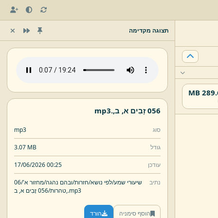
תצוגה מקדימה
289.61
056 זָבִים א,
ב,
.
mp3
סוג
mp3
גודל
3.07 MB
עודכן
17/06/2026 00:25
נתיב
שיעורי שמע/
לפי נושא/
חזרות/
ובהם נהגה/
מחזור א'/
06
mp3
.
ב,
טהרות/
056 זָבִים א,
הוסף סימניה
הורד