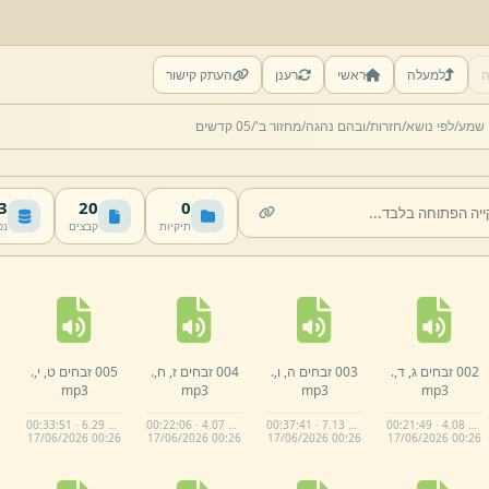
ה
למעלה
ראשי
רענן
העתק קישור
 שמע/
לפי נושא/
חזרות/
ובהם נהגה/
מחזור ב'/
05 קדשים
MB
20
0
תיקיות
קבצים
נפ
002 זבחים ג,
ד,
.
003 זבחים ה,
ו,
.
004 זבחים ז,
ח,
.
005 זבחים ט,
י,
.
mp3
mp3
mp3
mp3
00:33:51 · 6.29 MB
00:22:06 · 4.07 MB
00:37:41 · 7.13 MB
00:21:49 · 4.08 MB
17/
06/
2026 00:
26
17/
06/
2026 00:
26
17/
06/
2026 00:
26
17/
06/
2026 00:
26