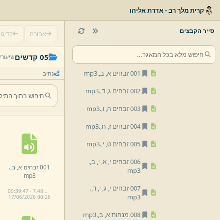
02 מועד
קרית מלך רב - אדרת אליהו
03 נשים
סייר הקבצים
אחורה
קדימ
04 נזיקין
05 קדשים
05 קדשים
שיעורי
001 זבחים א,
ב,
.
mp3
נתיב
002 זבחים ג,
ד,
.
mp3
003 זבחים ה,
ו,
.
mp3
004 זבחים ז,
ח,
.
mp3
005 זבחים ט,
י,
.
mp3
006 זבחים י,
א,
י,
ב,
.
001 זבחים א,
ב,
.
mp3
mp3
007 זבחים י,
ג,
י,
ד,
.
00:39:47 · 7.48 MB
mp3
17/
06/
2026 00:
26
008 מנחות א,
ב,
.
mp3