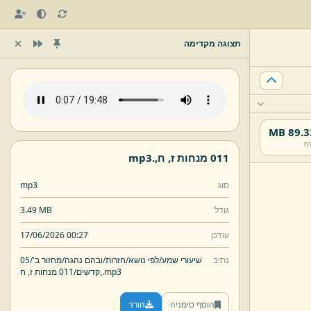
תצוגה מקדימה
89.33 
ח
011 מנחות ז,
ח,
.
mp3
סוג
mp3
גודל
3.49 MB
עודכן
17/06/2026 00:27
נתיב
שיעורי שמע/
לפי נושא/
חזרות/
ובהם נהגה/
מחזור ב'/
05
mp3
.
ח,
קדשים/
011 מנחות ז,
הוסף סימניה
הורד