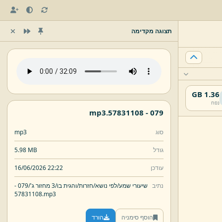
תצוגה מקדימה
1.36 GB
נפח
mp3
57831108.
079 -
סוג
mp3
גודל
5.98 MB
עודכן
16/06/2026 22:22
נתיב
שיעורי שמע/
לפי נושא/
חזרות/
והגית בו/
3 מחזור ג'/
079 -
57831108.
mp3
הוסף סימניה
הורד