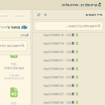
mp3
57840106.
118 -
קרית מלך רב - אדרת אליהו
mp3
57840111.
119 -
סייר הקבצים
אחורה
קדימ
mp3
57840116.
120 -
107 -
mp3
57840117.
121 -
3 מחזור ג'
שיעורי
57831219.
mp3
mp3
57840118.
122 -
נתיב
5.
63 MB
16/
06/
2026 22:
23
mp3
57840119.
123 -
mp3
57840120.
124 -
mp3
57840121.
125 -
112 -
57831226.
mp3
mp3
57840124.
126 -
5.
64 MB
mp3
57840125.
127 -
16/
06/
2026 22:
23
mp3
57840126.
128 -
mp3
57840127.
129 -
mp3
57840130.
130 -
117 -