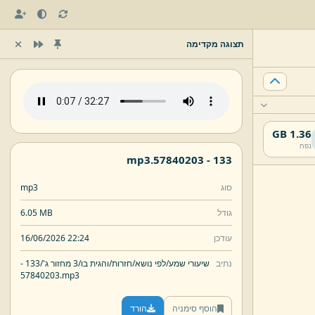
תצוגה מקדימה
1.36 GB
נפח
mp3
57840203.
133 -
סוג
mp3
גודל
6.05 MB
עודכן
16/06/2026 22:24
נתיב
שיעורי שמע/
לפי נושא/
חזרות/
והגית בו/
3 מחזור ג'/
133 -
57840203.
mp3
הוסף סימניה
הורד