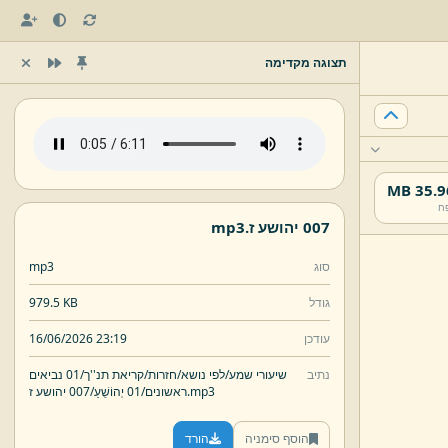
תצוגה מקדימה
35.96 
ח
007 יהושע ז.
mp3
סוג
mp3
גודל
979.5 KB
עודכן
16/06/2026 23:19
נתיב
שיעורי שמע/
לפי נושא/
חזרות/
קריאת תנ''ך/
01 נביאים
mp3
007 יהושע ז.
ראשונים/
01 יְהוֹשֻׁעַ/
הוסף סימניה
הורד