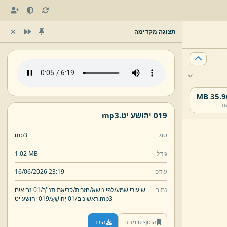
תצוגה מקדימה
35.96 
ח
019 יהושע יט.
mp3
סוג
mp3
גודל
1.02 MB
עודכן
16/06/2026 23:19
נתיב
שיעורי שמע/
לפי נושא/
חזרות/
קריאת תנ''ך/
01 נביאים
mp3
019 יהושע יט.
ראשונים/
01 יְהוֹשֻׁעַ/
הוסף סימניה
הורד