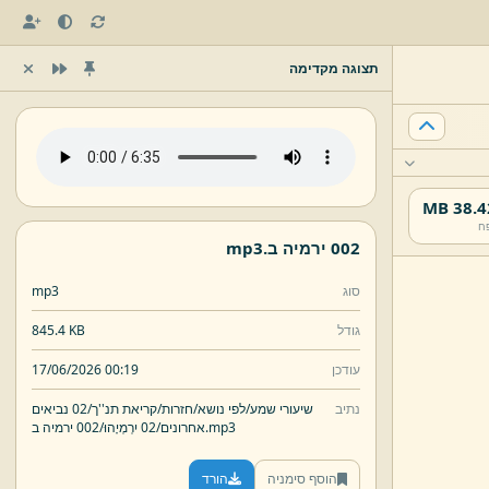
תצוגה מקדימה
38.42 
ח
002 ירמיה ב.
mp3
סוג
mp3
גודל
845.4 KB
עודכן
17/06/2026 00:19
נתיב
שיעורי שמע/
לפי נושא/
חזרות/
קריאת תנ''ך/
02 נביאים
mp3
002 ירמיה ב.
אחרונים/
02 יִרְמְיָהוּ/
הוסף סימניה
הורד