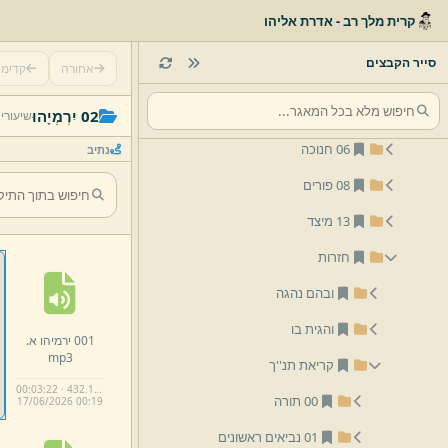
01 פסח
קרית מלך רב - אדרת אליהו
03 שבועות
סייר הקבצים
אחורה
קדימ
05 אלול ומועדי תשרי
02 יִרְמְיָהוּ
שיעורי
06 חנוכה
נתיב
08 פורים
13 מיצד
חזרות
ובהם נהגה
והגית בו
001 ירמיהו א.
mp3
קריאת תנ''ך
00:03:22 · 432.1 KB
00 תורה
17/
06/
2026 00:
19
01 נביאים ראשונים