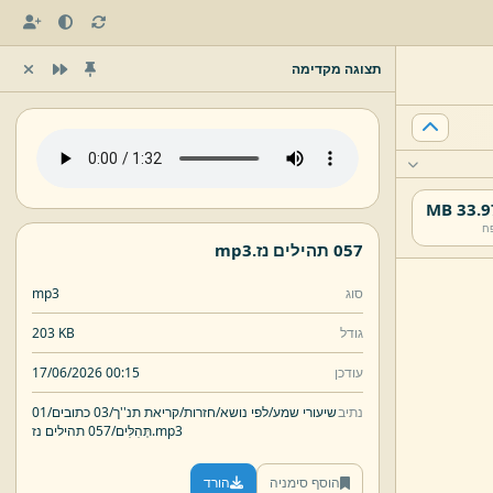
תצוגה מקדימה
33.97 
ח
057 תהילים נז.
mp3
סוג
mp3
גודל
203 KB
עודכן
17/06/2026 00:15
נתיב
שיעורי שמע/
לפי נושא/
חזרות/
קריאת תנ''ך/
03 כתובים/
01
mp3
057 תהילים נז.
תְּהִלִּים/
הוסף סימניה
הורד