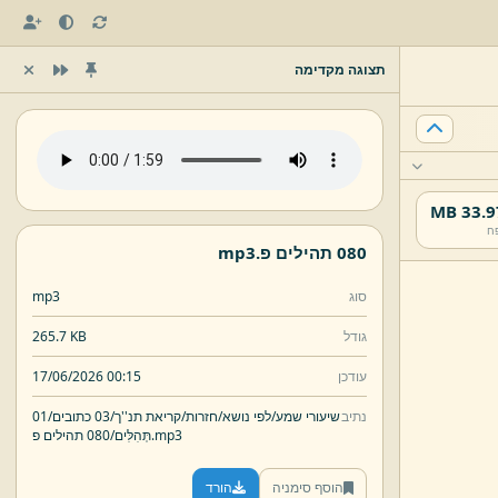
תצוגה מקדימה
33.97 
ח
080 תהילים פ.
mp3
סוג
mp3
גודל
265.7 KB
עודכן
17/06/2026 00:15
נתיב
שיעורי שמע/
לפי נושא/
חזרות/
קריאת תנ''ך/
03 כתובים/
01
mp3
080 תהילים פ.
תְּהִלִּים/
הוסף סימניה
הורד