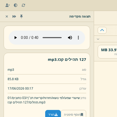
תצוגה מקדימה
33.97 
ח
127 תהילים קכז.
mp3
סוג
mp3
גודל
85.8 KB
עודכן
17/06/2026 00:17
נתיב
שיעורי שמע/
לפי נושא/
חזרות/
קריאת תנ''ך/
03 כתובים/
01
mp3
127 תהילים קכז.
תְּהִלִּים/
הוסף סימניה
הורד