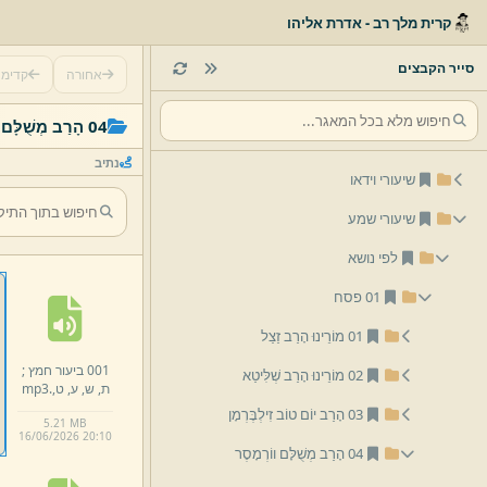
קרית מלך רב - אדרת אליהו
סייר הקבצים
אחורה
קדימ
04 הָרַב מְשֻׁלָּם ווֹרְמָסֶר
נתיב
שיעורי וידאו
שיעורי שמע
לפי נושא
01 פסח
01 מוֹרֵינוּ הָרַב זַצַל
001 ביעור חמץ ;
02 מוֹרֵינוּ הָרַב שְׁלִּיטַא
ת,
ש,
ע,
ט,
.
mp3
03 הָרַב יוֹם טוֹב זִילְבֶּרְמָן
5.
21 MB
16/
06/
2026 20:
10
04 הָרַב מְשֻׁלָּם ווֹרְמָסֶר