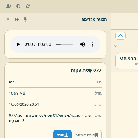
תצוגה מקדימה
933.5 
ח
077 פֶּסַח.
mp3
סוג
mp3
גודל
10.99 MB
עודכן
16/06/2026 20:51
נתיב
שיעורי שמע/
לפי נושא/
01 פסח/
07 הָרַב נָתָן רוֹטְמָן/
077
mp3
פֶּסַח.
הוסף סימניה
הורד