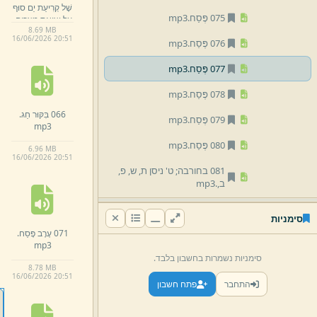
שֶׁל קְרִיעַת יַם סוּף
075 פֶּסַח.
mp3
עַל יְצִיאַת מִצְרַיִם.
8.
69 MB
mp3
16/
06/
2026 20:
51
076 פֶּסַח.
mp3
077 פֶּסַח.
mp3
078 פֶּסַח.
mp3
066 בִּקּוּר חַג.
079 פֶּסַח.
mp3
mp3
080 פֶּסַח.
mp3
6.
96 MB
16/
06/
2026 20:
51
081 בחורבה;
ט' ניסן ת,
ש,
פ,
ב,
.
mp3
082 מידת טוּבוֹ של הקדוש ברוך הוא ;
סימניות
י,
א,
ניסן ת,
ש,
פ,
ג,
.
mp3
071 עֶרֶב פֶּסַח.
mp3
083 באגדה;
בחורבה,
י,
ניסן ת,
סימניות נשמרות בחשבון בלבד.
ש,
פ,
ד,
.
mp3
8.
78 MB
16/
06/
2026 20:
51
התחבר
פתח חשבון
08 הָרַב יִשְׂרָאֵל שֶׁכְטֶר
09 הרב צבי פסח דנציגר