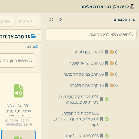
קרית מלך רב - אדרת אליהו
03 הָרַב יוֹם טוֹב זִילְבֶּרְמָן
04 הָרַב מְשֻׁלָּם ווֹרְמָסֶר
סייר הקבצים
אחורה
קדימ
05 הָרַב אֵלִיָּהוּ בֶּן הָרַב יוֹם טוֹב זִילְבֶּרְמָן
10 הָרַב אַרְיֵה זִילְבֶּרְמָן
06 הָרַב אַרְיֵה שַׁפִּירָא
נתיב
07 הָרַב נָתָן רוֹטְמָן
08 הָרַב יִשְׂרָאֵל שֶׁכְטֶר
09 הרב צבי פסח דנציגר
10 הָרַב אַרְיֵה זִילְבֶּרְמָן
001 הִלְכוֹת לֵיל הַסֵּדֶר;
ח,
נִיסָן ת,
ש,
פ,
ג,
.
mp3
001 הִלְכוֹת לֵיל
הַסֵּדֶר;
ח,
נִיסָן ת,
002 הִלְכוֹת לֵיל הַסֵּדֶר ;
ש,
פ,
ג,
.
mp3
יוֹם חֲמִישִׁי,
ו' נִיסָן ת,
ש,
פ,
ב,
.
01:24:29 · 17.22 MB
mp3
16/
06/
2026 22:
16
003 ליל הסדר.
mp3