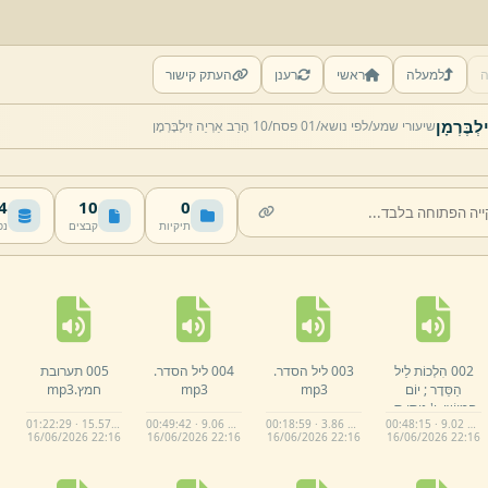
ה
למעלה
ראשי
רענן
העתק קישור
שיעורי שמע/
לפי נושא/
01 פסח/
10 הָרַב אַרְיֵה זִילְבֶּרְמָן
MB
10
0
תיקיות
קבצים
נפ
002 הִלְכוֹת לֵיל
003 ליל הסדר.
004 ליל הסדר.
005 תערובת
הַסֵּדֶר ;
יוֹם
mp3
mp3
חמץ.
mp3
חֲמִישִׁי,
ו' נִיסָן ת,
01:22:29 · 15.57 MB
00:49:42 · 9.06 MB
00:18:59 · 3.86 MB
00:48:15 · 9.02 MB
ש,
פ,
ב,
.
mp3
16/
06/
2026 22:
16
16/
06/
2026 22:
16
16/
06/
2026 22:
16
16/
06/
2026 22:
16