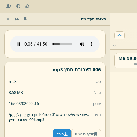
תצוגה מקדימה
99.84 
ח
006 תערובת חמץ.
mp3
סוג
mp3
גודל
8.58 MB
עודכן
16/06/2026 22:16
נתיב
שיעורי שמע/
לפי נושא/
01 פסח/
10 הָרַב אַרְיֵה זִילְבֶּרְמָן/
mp3
006 תערובת חמץ.
הוסף סימניה
הורד