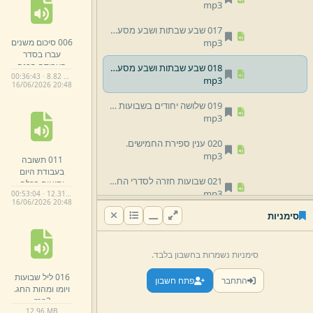
mp3
017 שבע שבתות ושבע מסעות.
006 סיכום משנים
mp3
עברו בסדר
העבודה הכנה
018 שבע שבתות ושבע מסעות.
00:36:43 · 8.82 MB
לשבועות ככלי
mp3
16/
06/
2026 20:
48
ועליה לתאומתי
בשבועות.
mp3
019 שלושה יחודים בשבועות התשובה בבינה החילוק מר''ה כ''ע בכתרי בנ''י עבודת קודם החטא.
mp3
020 ענין ספירת החמישים.
mp3
011 תשובה
בעבודת היום
021 שבועות חזרה לסדרי החיים קודם החטא.
ותיאום בכלה
mp3
00:53:04 · 12.31 MB
בהשוואה
16/
06/
2026 20:
48
בשבועות יחוד
סימניות
022 שבועות יום חתונתו.
mp3
כלפני החטא.
mp3
023 גילו ברעדה.
mp3
סימניות נשמרות בחשבון בלבד.
024 אופי יום מתן תורה.
mp3
016 ליל שבועות
התחבר
פתח חשבון
ויומו ומהות החג.
025 בעניין שבועות ע''ה משלי.
mp3
mp3
12.
96 MB