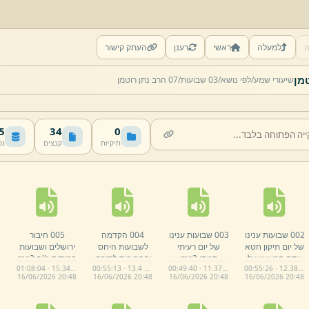
ה
למעלה
ראשי
רענן
העתק קישור
שיעורי שמע/
לפי נושא/
03 שבועות/
07 הרב נתן רוטמן
MB
34
0
תיקיות
קבצים
נפ
002 שבועות ענינו
003 שבועות ענינו
004 הקדמה
005 חיבור
של יום תיקון חטא
של יום רעיתי
לשבועות היחס
ירושלים ושבועות
אדם הראשון על
תמתי.
mp3
והחביבות לתורה.
במידות נ''ה.
mp3
01:08:04 · 15.34 MB
00:55:13 · 13.4 MB
00:49:40 · 11.37 MB
00:55:26 · 12.38 MB
ידי רוממות ישראל
mp3
16/
06/
2026 20:
48
16/
06/
2026 20:
48
16/
06/
2026 20:
48
16/
06/
2026 20:
48
משפלות העולם
הזה.
mp3