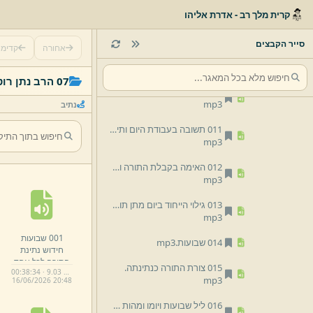
קרית מלך רב - אדרת אליהו
008 ספירת העומר העליה משבת ליום טוב וביאור שלושת הספירות עבודת הספירה תלמידי רבי עקיבא ורבי שמעון למנות ימינו כן הודע.
mp3
סייר הקבצים
אחורה
קדימ
009 ספירת העומר חיבור התורה לעולם החומר כהכנה לשבועות כי היא חייך בתורת השם חפצו על ידי הביטחון.
mp3
07 הרב נתן רוטמן
010 עניין התורה וגדר חיובה ושנויה מהמצוות.
mp3
נתיב
011 תשובה בעבודת היום ותיאום בכלה בהשוואה בשבועות יחוד כלפני החטא.
mp3
012 האימה בקבלת התורה והשמחה בחג מתן תורה.
mp3
013 גילוי הייחוד ביום מתן תורה.
mp3
001 שבועות
014 שבועות.
mp3
חידוש נתינת
התורה לכל אחד
015 צורת התורה כנתינתה.
00:38:34 · 9.03 MB
ואחד.
mp3
mp3
16/
06/
2026 20:
48
016 ליל שבועות ויומו ומהות החג.