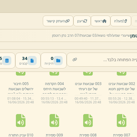
ה
למעלה
ראשי
רענן
העתק קישור
שיעורי שמע/
לפי נושא/
03 שבועות/
07 הרב נתן רוטמן
MB
34
0
תיקיות
קבצים
נפ
002 שבועות ענינו
003 שבועות ענינו
004 הקדמה
005 חיבור
של יום תיקון חטא
של יום רעיתי
לשבועות היחס
ירושלים ושבועות
אדם הראשון על
תמתי.
mp3
והחביבות לתורה.
במידות נ''ה.
mp3
01:08:04 · 15.34 MB
00:55:13 · 13.4 MB
00:49:40 · 11.37 MB
00:55:26 · 12.38 MB
ידי רוממות ישראל
mp3
16/
06/
2026 20:
48
16/
06/
2026 20:
48
16/
06/
2026 20:
48
16/
06/
2026 20:
48
משפלות העולם
הזה.
mp3
007 ספירת
008 ספירת
009 ספירת
010 עניין התורה