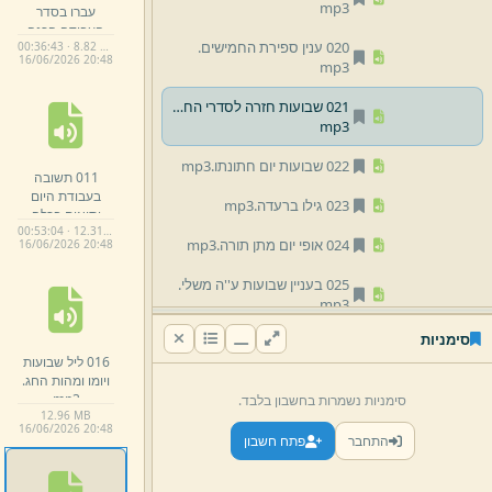
mp3
עברו בסדר
העבודה הכנה
020 ענין ספירת החמישים.
00:36:43 · 8.82 MB
לשבועות ככלי
16/
06/
2026 20:
48
mp3
ועליה לתאומתי
בשבועות.
mp3
021 שבועות חזרה לסדרי החיים קודם החטא.
mp3
022 שבועות יום חתונתו.
mp3
011 תשובה
בעבודת היום
023 גילו ברעדה.
mp3
ותיאום בכלה
00:53:04 · 12.31 MB
בהשוואה
024 אופי יום מתן תורה.
mp3
16/
06/
2026 20:
48
בשבועות יחוד
כלפני החטא.
025 בעניין שבועות ע''ה משלי.
mp3
mp3
סימניות
026 ערב שבועות משלי.
mp3
016 ליל שבועות
ויומו ומהות החג.
027 ערב שבועות.
mp3
mp3
סימניות נשמרות בחשבון בלבד.
12.
96 MB
028 שבועות ס''ח.
mp3
16/
06/
2026 20:
48
התחבר
פתח חשבון
029 שבועות ס''ט.
mp3