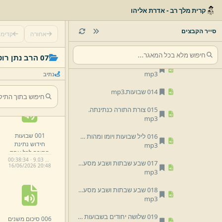
קרית מלך רב - אדרת אליהו
011 תשובה בעבודת היום ותיאום בכלה בהשוואה בשבועות יחוד כלפני החטא.
mp3
סייר הקבצים
אחורה
קדימ
012 האימה בקבלת התורה והשמחה בחג מתן תורה.
mp3
07 הרב נתן רוטמן
013 גילוי הייחוד ביום מתן תורה.
mp3
נתיב
014 שבועות.
mp3
015 צורת התורה כנתינתה.
mp3
001 שבועות
016 ליל שבועות ויומו ומהות החג.
חידוש נתינת
mp3
התורה לכל אחד
00:38:34 · 9.03 MB
ואחד.
mp3
017 שבע שבתות ושבע מסעות.
16/
06/
2026 20:
48
mp3
018 שבע שבתות ושבע מסעות.
mp3
019 שלושה יחודים בשבועות התשובה בבינה החילוק מר''ה כ''ע בכתרי בנ''י עבודת קודם החטא.
006 סיכום משנים