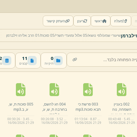
ה
למעלה
ראשי
רענן
העתק קישור
שיעורי שמע/
לפי נושא/
05 אלול ומועדי תשרי/
05 סוכות/
01 הרב אליהו זילברמן
MB
11
0
תיקיות
קבצים
נפ
002 בעניין
003 פרשת כי
004 חג להשם,
005 סוכות ת,
ש,
השמחה,
נוה
תבא סוכות.
mp3
בחורבה ת,
ש,
ע,
ע,
ב.
mp3
יעקב ת,
ש,
ע,
א,
.
ב.
mp3
00:30:26 · 3.45 MB
00:26:08 · 3.52 MB
01:13:04 · 8.87 MB
00:43:48 · 5.45 MB
mp3
16/
06/
2026 21:
29
16/
06/
2026 21:
29
16/
06/
2026 21:
29
16/
06/
2026 21:
29