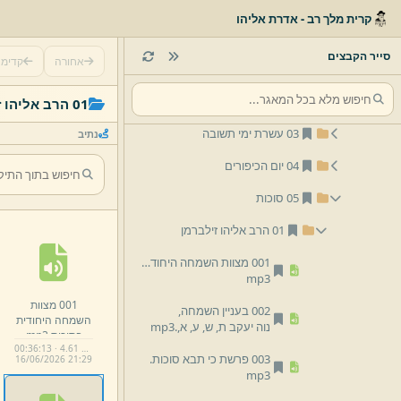
קרית מלך רב - אדרת אליהו
05 אלול ומועדי תשרי
סייר הקבצים
אחורה
קדימ
01 אלול
02 ראש השנה
01 הרב אליהו זילברמן
03 עשרת ימי תשובה
נתיב
04 יום הכיפורים
05 סוכות
01 הרב אליהו זילברמן
001 מצוות השמחה היחודית בסוכות.
mp3
001 מצוות
002 בעניין השמחה,
השמחה היחודית
נוה יעקב ת,
ש,
ע,
א,
.
mp3
בסוכות.
mp3
00:36:13 · 4.61 MB
003 פרשת כי תבא סוכות.
16/
06/
2026 21:
29
mp3