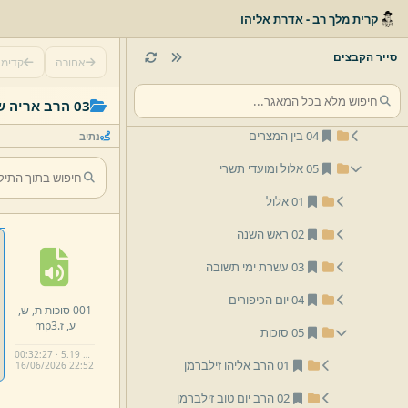
שיעורי שמע
קרית מלך רב - אדרת אליהו
לפי נושא
סייר הקבצים
אחורה
קדימ
01 פסח
03 שבועות
03 הרב אריה שפירא
נתיב
05 אלול ומועדי תשרי
01 אלול
02 ראש השנה
03 עשרת ימי תשובה
04 יום הכיפורים
001 סוכות ת,
ש,
ע,
ז.
mp3
05 סוכות
00:32:27 · 5.19 MB
01 הרב אליהו זילברמן
16/
06/
2026 22:
52
02 הרב יום טוב זילברמן