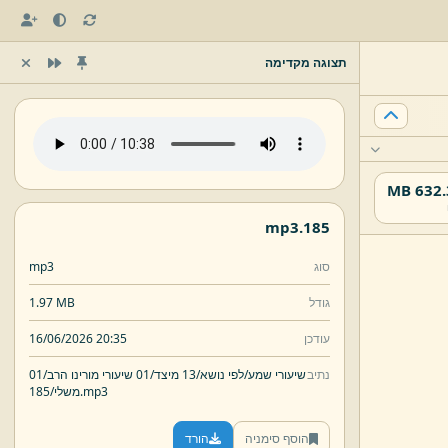
תצוגה מקדימה
632.37
mp3
185.
סוג
mp3
גודל
1.97 MB
עודכן
16/06/2026 20:35
נתיב
שיעורי שמע/
לפי נושא/
13 מיצד/
01 שיעורי מורינו הרב/
01
mp3
185.
משלי/
הוסף סימניה
הורד