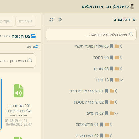
לפי נושא
קרית מלך רב - אדרת אליהו
01 פסח
סייר הקבצים
אחורה
קדימ
03 שבועות
05 חנוכה
שיעורי 
05 אלול ומועדי תשרי
נתיב
06 חנוכה
08 פורים
13 מיצד
01 שיעורי מורינו הרב
02 שיעורי המסכת
001 מורינו הרב,
הלכות הדלקת נר
03 מועדים
חנוכה.
mp3
00:18:49 · 4.01 MB
01 חודש אלול
16/
06/
2026 23:
47
02 ראש השנה