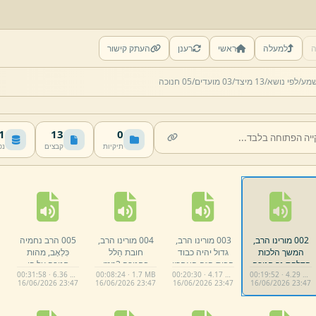
ה
למעלה
ראשי
רענן
העתק קישור
שמע/
לפי נושא/
13 מיצד/
03 מועדים/
05 חנוכה
MB
13
0
תיקיות
קבצים
נפ
002 מורינו הרב,
003 מורינו הרב,
004 מורינו הרב,
005 הרב נחמיה
המשך הלכות
גדול יהיה כבוד
חובת הַלל
כִּלְאָב,
מהות
הדלקת נר חנוכה.
הבית הזה האחרון
בחנוכה.
mp3
חנוכה על פי
00:31:58 · 6.36 MB
00:08:24 · 1.7 MB
00:20:30 · 4.17 MB
00:19:52 · 4.29 MB
mp3
מן הראשון.
mp3
מאמרי חַזַל.
mp3
16/
06/
2026 23:
47
16/
06/
2026 23:
47
16/
06/
2026 23:
47
16/
06/
2026 23:
47