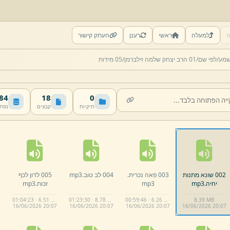
ה
למעלה
ראשי
רענן
העתק קישור
שמע/
לפי שם/
01 הרב יצחק שלמה זילברמן/
05 מידות
 MB
18
0
תיקיות
קבצים
נפח
002 שונא מתנות
003 פאה נכרית.
004 לב טוב.
mp3
005 לדון לכף
יחיה.
mp3
mp3
זכות.
mp3
01:04:23 · 6.51 MB
01:23:30 · 8.78 MB
00:59:46 · 6.26 MB
8.
39 MB
16/
06/
2026 20:
07
16/
06/
2026 20:
07
16/
06/
2026 20:
07
16/
06/
2026 20:
07