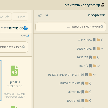
קרית מלך רב - אדרת אליהו
סייר הקבצים
אחורה
קדימ
05 מידות
שיעורי 
נתיב
שיעורי וידאו
שיעורי שמע
לפי נושא
לפי שם
01 הרב יצחק שלמה זילברמן
001 תיקון
01 אמונה ובטחון
המידות.
mp3
02 תפילה
00:46:58 · 4.9 MB
16/
06/
2026 20:
07
03 תהילים