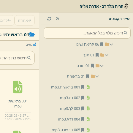
02 תפילה
קרית מלך רב - אדרת אליהו
03 תהילים
סייר הקבצים
אחורה
קדימ
04 אבות
05 מידות
01 בראשית
שיעו
06 קריאה ושינון
נתיב
01 תנך
01 תורה
01 בראשית
001 בראשית.
mp3
002 נח.
mp3
001 בראשית.
mp3
003 לך.
mp3
00:28:05 · 3.57 MB
004 וירא.
mp3
16/
06/
2026 21:
25
005 חיי שרה.
mp3