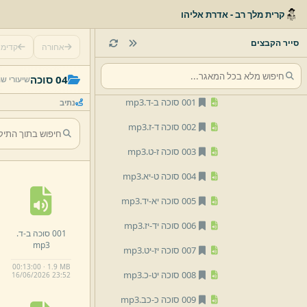
01 ברכות
קרית מלך רב - אדרת אליהו
02 שבת
סייר הקבצים
אחורה
קדימ
03 עירובין
04 סוכה
04 סוכה
שיעורי ש
001 סוכה ב-
ד.
mp3
נתיב
002 סוכה ד-
ז.
mp3
003 סוכה ז-
ט.
mp3
004 סוכה ט-
יא.
mp3
005 סוכה יא-
יד.
mp3
006 סוכה יד-
יז.
mp3
001 סוכה ב-
ד.
mp3
007 סוכה יז-
יט.
mp3
00:13:00 · 1.9 MB
008 סוכה יט-
כ.
mp3
16/
06/
2026 23:
52
009 סוכה כ-
כב.
mp3