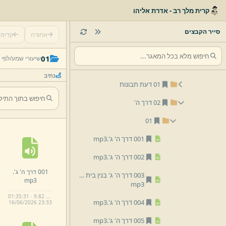
קרית מלך רב - אדרת אליהו
05 מידות
06 קריאה ושינון
סייר הקבצים
אחורה
קדימ
07 מועדים
01
שיעורי שמע/
לפי 
10 רמח''ל
נתיב
01 דעת תבונות
02 דרך ה'
01
001 דרך ה' ג'.
mp3
002 דרך ה' ג'.
mp3
001 דרך ה' ג'.
003 דרך ה' ג' בנין בית המקדש בזמן הזה.
mp3
mp3
01:35:31 · 9.82 MB
004 דרך ה' ג'.
mp3
16/
06/
2026 23:
33
005 דרך ה' ג'.
mp3