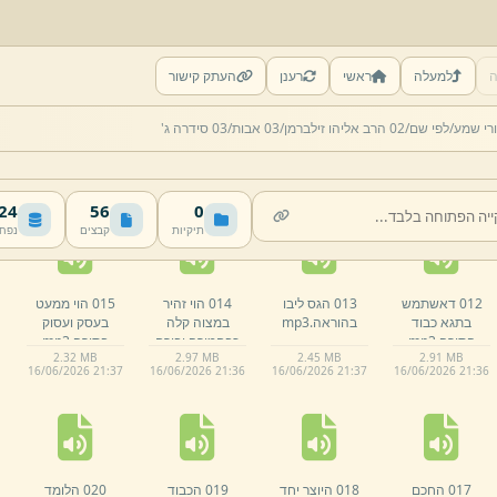
ה
למעלה
ראשי
רענן
העתק קישור
007 אל תבקש
008 אל תהי בז
009 אל תרצה
010 ארבעה
רי שמע/
לפי שם/
02 הרב אליהו זילברמן/
03 אבות/
03 סידרה ג'
גדולה לעצמך
לכל אדם.
mp3
את חברך בשעת
קניינים קנה
קנייני תורה
כעסו.
mp3
הקבה.
mp3
2.
77 MB
3.
12 MB
00:25:11 · 2.59 MB
00:30:37 · 3.44 MB
ושמחת התורה.
16/
06/
2026 21:
36
16/
06/
2026 21:
36
16/
06/
2026 21:
36
16/
06/
2026 21:
36
mp3
 MB
56
0
תיקיות
קבצים
נפח
012 דאשתמש
013 הגס ליבו
014 הוי זהיר
015 הוי ממעט
בתגא כבוד
בהוראה.
mp3
במצוה קלה
בעסק ועסוק
התורה.
mp3
כבחמורה ובורח
בתורה.
mp3
2.
32 MB
2.
97 MB
2.
45 MB
2.
91 MB
מן העבירה.
mp3
16/
06/
2026 21:
37
16/
06/
2026 21:
36
16/
06/
2026 21:
37
16/
06/
2026 21:
36
017 החכם
018 היוצר יחד
019 הכבוד
020 הלומד