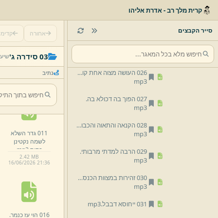
mp3
קרית מלך רב - אדרת אליהו
024 העולם הזה דומה לפרוזדור.
mp3
סייר הקבצים
אחורה
קדימ
025 העולם קיים על הדין.
006 אין לתאר
mp3
03 סידרה ג'
שיעו
למעלת התורה.
mp3
026 העושה מצוה אחת קונה לו פרקליט אחד.
נתיב
00:25:46 · 2.85 MB
mp3
16/
06/
2026 21:
36
027 הפוך בה דכולא בה.
mp3
028 הקנאה והתאוה והכבוד מוציאין את האדם מן העולם.
011 גדר השלא
mp3
לשמה נקטינן
כתוס.
mp3
029 הרבה למדתי מרבותי.
2.
42 MB
mp3
16/
06/
2026 21:
36
030 זהירות במצוות הכנסת אורחים.
mp3
031 ייחוסא דבבל.
mp3
016 הוי עז כנמר.