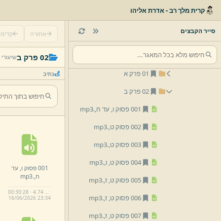
04 מידות
קרית מלך רב - אדרת אליהו
05 פרשת השבוע
סייר הקבצים
אחורה
קדימ
07 משלי
01 לפי פרקים
02 פרק ב
שיעורי 
01 פרק א
נתיב
02 פרק ב
001 פסוק ו,
עד ח,
.
mp3
002 פסוק ט,
.
mp3
003 פסוק ט,
.
mp3
004 פסוק ט,
ו,
.
mp3
001 פסוק ו,
עד
ח,
.
mp3
005 פסוק ט,
ז,
.
mp3
00:30:28 · 4.74 MB
006 פסוק ט,
ז,
.
mp3
16/
06/
2026 23:
34
007 פסוק ט,
ז,
.
mp3