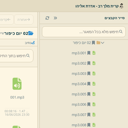
03 מועדים
קרית מלך רב - אדרת אליהו
05 לתלמידים
סייר הקבצים
אחורה
קדימ
07 נוסח לימים נוראים
01 ראש השנה
02 יום כיפור
שיע
02 יום כיפור
נתיב
mp3
001.
mp3
002.
mp3
003.
mp3
004.
mp3
005.
001.
mp3
mp3
006.
00:08:16 · 1.47 MB
mp3
007.
16/
06/
2026 23:
30
mp3
008.