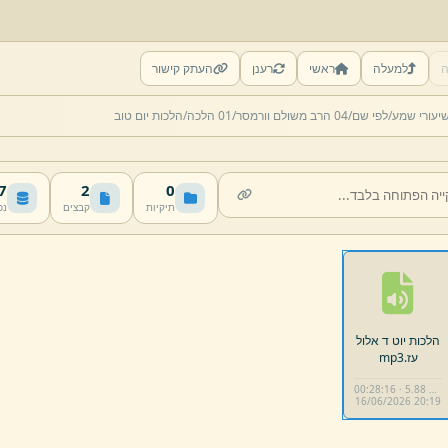
ה
למעלה
ראשי
רענן
העתק קישור
יעורי שמע/
לפי שם/
04 הרב משולם וורמסר/
01 הלכה/
הלכות יום טוב
MB
2
0
תיקיות
קבצים
נפ
הלכות יוט ד אלול
עז.
mp3
00:28:16 · 5.88 MB
16/
06/
2026 20:
19