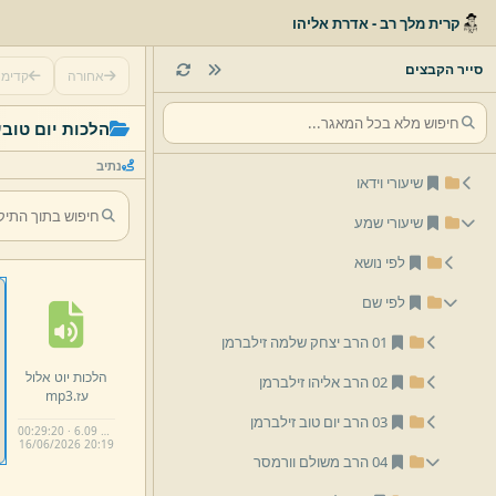
קרית מלך רב - אדרת אליהו
סייר הקבצים
אחורה
קדימ
הלכות יום טוב
ש
נתיב
שיעורי וידאו
שיעורי שמע
לפי נושא
לפי שם
01 הרב יצחק שלמה זילברמן
הלכות יוט אלול
02 הרב אליהו זילברמן
עז.
mp3
03 הרב יום טוב זילברמן
00:29:20 · 6.09 MB
16/
06/
2026 20:
19
04 הרב משולם וורמסר