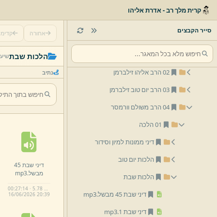
שיעורי שמע
קרית מלך רב - אדרת אליהו
לפי נושא
סייר הקבצים
אחורה
קדימ
לפי שם
01 הרב יצחק שלמה זילברמן
הלכות שבת
שיעו
02 הרב אליהו זילברמן
נתיב
03 הרב יום טוב זילברמן
04 הרב משולם וורמסר
01 הלכה
דיני ממונות למיון וסידור
הלכות יום טוב
דיני שבת 45
מבשל.
mp3
הלכות שבת
00:27:14 · 5.78 MB
דיני שבת 45 מבשל.
mp3
16/
06/
2026 20:
39
דיני שבת 1.
mp3