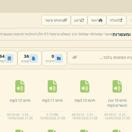
ה
למעלה
ראשי
רענן
העתק קישור
 ומעשרות
שיעורי שמע/
לפי שם/
04 הרב משולם וורמסר/
01 הלכה/
הלכות תרומות ומעשרות
 MB
36
0
תיקיות
קבצים
נפח
תרומ 10 ענין
תרומ 10.
mp3
תרומ 11.
mp3
תרומ 12.
mp3
הכשרים.
mp3
00:24:44 · 5.43 MB
5.
73 MB
00:24:53 · 5.51 MB
00:29:51 · 6.25 MB
16/
06/
2026 21:
08
16/
06/
2026 21:
08
16/
06/
2026 21:
08
16/
06/
2026 21:
08