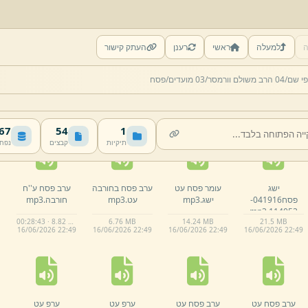
ה
למעלה
ראשי
רענן
העתק קישור
ט ניסן תשפא
ט ניסן עח ביעור
י ניסן תשפא פסח
יציאת מצרים כולל
י שם/
04 הרב משולם וורמסר/
03 מועדים/
פסח
פסח ביעור חמץ
חמץ.
mp3
חורבה.
mp3
י ניסן תשפא
חורבה.
mp3
[המשך]
.
mp3
00:02:10 · 653.7 KB
6.
18 MB
00:28:29 · 6.31 MB
7.
32 MB
16/
06/
2026 22:
48
16/
06/
2026 22:
48
16/
06/
2026 22:
48
16/
06/
2026 22:
48
 MB
54
1
תיקיות
קבצים
נפח
ישג
עומר פסח עט
ערב פסח בחורבה
ערב פסח ע''ח
פסח041916-
ישג.
mp3
עט.
mp3
חורבה.
mp3
mp3
114053.
00:28:43 · 8.82 MB
6.
76 MB
14.
24 MB
21.
5 MB
16/
06/
2026 22:
49
16/
06/
2026 22:
49
16/
06/
2026 22:
49
16/
06/
2026 22:
49
ערב פסח עט
ערב פסח עט
ערפ עט
ערפ עט