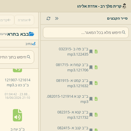
ב''ב פא ב 031815-
קרית מלך רב - אדרת אליהו
mp3
121628.
ב''ב פג ב 031915-
122729.
סייר הקבצים
אחורה
קדימ
mp3
121932
112614-
ב''ב פד ב 032215-
121721.
בבא בתרא
שיעור
ב''ב כ ב.
mp3
mp3
נתיב
00:58:11 · 21.7 MB
ב''ב פה ב 032315-
16/
06/
2026 21:
09
mp3
122435.
ב''ב קמח א 081715-
mp3
121706.
121907
121614-
ב''ב קמט א 081915-
ב''ב כט ב.
mp3
mp3
121632.
01:04:42 · 23.88 MB
ב''ב קנ א 082015-
121914.
16/
06/
2026 21:
10
mp3
ב''ב קנא א 082315-
mp3
121732.
ב''ב קנב א 082415-
ב''ב עה ב