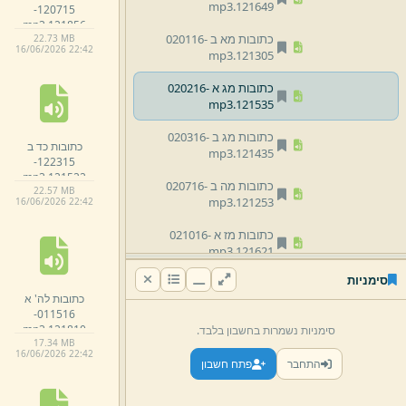
mp3
121649.
120715-
mp3
121856.
כתובות מא ב 020116-
22.
73 MB
16/
06/
2026 22:
42
mp3
121305.
כתובות מג א 020216-
mp3
121535.
כתובות מג ב 020316-
כתובות כד ב
mp3
121435.
122315-
mp3
121522.
כתובות מה ב 020716-
22.
57 MB
mp3
121253.
16/
06/
2026 22:
42
כתובות מז א 021016-
mp3
121621.
סימניות
כתובות מח א 021116-
כתובות לה' א
mp3
122017.
011516-
mp3
121810.
סימניות נשמרות בחשבון בלבד.
כתובות מט א 021416-
17.
34 MB
mp3
121500.
16/
06/
2026 22:
42
התחבר
פתח חשבון
כתובות נ א 021516-
mp3
121341.