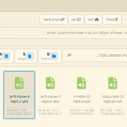
ה
למעלה
ראשי
רענן
העתק קישור
רי שמע/
לפי שם/
06 הרב אריה שפירא/
מידות/
כבוד חברים
MB
5
0
תיקיות
קבצים
נפ
21 הזהרו בכבוד
22 תלמידי ר
3 ואהבת לרעך
4 ואהבת לרעך
חבריכם.
mp3
עקיבא.
mp3
כמוך א.
mp3
כמוך ב.
mp3
00:14:37 · 3.61 MB
00:18:38 · 4.13 MB
00:15:57 · 3.8 MB
00:12:35 · 3.34 MB
17/
06/
2026 00:
21
17/
06/
2026 00:
21
17/
06/
2026 00:
21
17/
06/
2026 00:
21