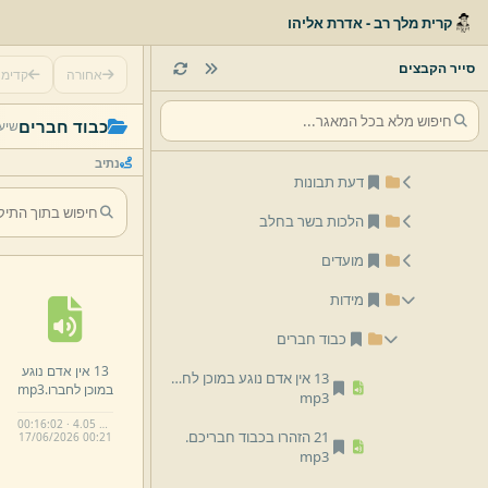
קרית מלך רב - אדרת אליהו
06 הרב אריה שפירא
אבות
סייר הקבצים
אחורה
קדימ
אמונה
כבוד חברים
שיעו
ארץ ישראל
נתיב
דעת תבונות
הלכות בשר בחלב
מועדים
מידות
כבוד חברים
13 אין אדם נוגע
13 אין אדם נוגע במוכן לחברו.
במוכן לחברו.
mp3
mp3
00:16:02 · 4.05 MB
21 הזהרו בכבוד חבריכם.
17/
06/
2026 00:
21
mp3