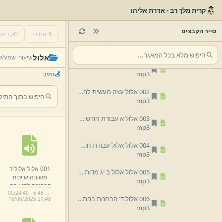
קרית מלך רב - אדרת אליהו
גמרא
מועדים
סייר הקבצים
אחורה
קדימ
אלול
אלול
שיעורי שמע/
ל
001 אלול אלול ד תשובה שייכות הבחירה לתשובה.
mp3
נתיב
002 אלול עצה מעשית להתעורר בעבודת היראה.
mp3
003 אלול א עבודת חודש האלול.
mp3
004 אלול אלול עבודת חודש אלול.
mp3
001 אלול אלול ד
005 אלול אלול ב יג מדות רחמים סליחות.
תשובה שייכות
mp3
הבחירה לתשובה.
00:24:40 · 6.45 MB
mp3
006 אלול ד' הבחנות בהתמודדות עם היצה''ר ודרך ההתמודדות.
16/
06/
2026 21:
48
mp3