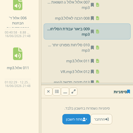
007 אלול אלול ג השוואת מ' יום האחרונים למ' הראשונים.
mp3
006 אלול ד'
008 הכנה לאלול.
mp3
הבחנות
בהתמודדות עם
009 ביאור עבודת הסליחות משלי ער''ה ע''ו.
00:40:58 · 8.88 MB
היצה''ר ודרך
mp3
16/
06/
2026 21:
48
ההתמודדות.
mp3
010 סליחות מפורט יותר ערב ר''ה ע''ו הרב דרזי.
mp3
011 אלול.
mp3
011 אלול.
mp3
012 אלול VR.
mp3
013 תיקיה חדשה.
mp3
01:02:29 · 12.25 MB
16/
06/
2026 21:
48
סימניות
014 תיקיה חדשה.
mp3
בין המצרים
סימניות נשמרות בחשבון בלבד.
חגים אחרים
התחבר
פתח חשבון
חנוכה