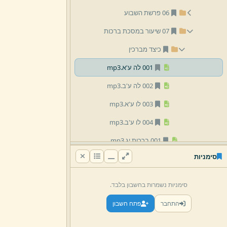
06 פרשת השבוע
07 שיעור במסכת ברכות
כיצד מברכין
001 לה ע'א.
mp3
002 לה ע'ב.
mp3
003 לו ע'א.
mp3
004 לו ע'ב.
mp3
001 ברכות יג.
mp3
סימניות
08 שונות
09 הרב צבי פסח דנציגר
סימניות נשמרות בחשבון בלבד.
10 הרב ירמיהו זילברמן
התחבר
פתח חשבון
12 הרב אברהם ציטרין