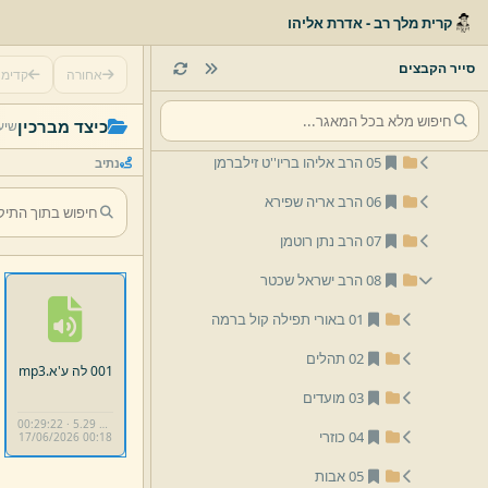
01 הרב יצחק שלמה זילברמן
קרית מלך רב - אדרת אליהו
02 הרב אליהו זילברמן
סייר הקבצים
אחורה
קדימ
03 הרב יום טוב זילברמן
04 הרב משולם וורמסר
כיצד מברכין
שיע
05 הרב אליהו בריו''ט זילברמן
נתיב
06 הרב אריה שפירא
07 הרב נתן רוטמן
08 הרב ישראל שכטר
01 באורי תפילה קול ברמה
02 תהלים
001 לה ע'א.
mp3
03 מועדים
00:29:22 · 5.29 MB
04 כוזרי
17/
06/
2026 00:
18
05 אבות