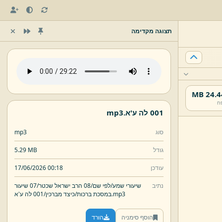
תצוגה מקדימה
24.44 
ח
001 לה ע'א.
mp3
סוג
mp3
גודל
5.29 MB
עודכן
17/06/2026 00:18
נתיב
שיעורי שמע/
לפי שם/
08 הרב ישראל שכטר/
07 שיעור
mp3
001 לה ע'א.
במסכת ברכות/
כיצד מברכין/
הוסף סימניה
הורד