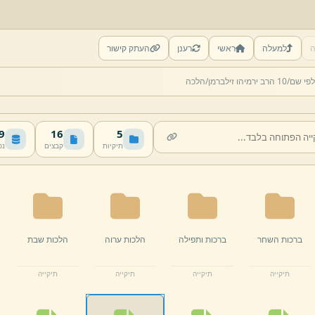
ה
למעלה
ראשי
רענן
העתק קישור
לפי שם/
10 הרב ירמיהו זילברמן/
הלכה
MB
16
5
תיקיות
קבצים
נפ
ברכות השחר
ברכות ותפילה
הלכות ערוה
הלכות שבת
תיקייה
תיקייה
תיקייה
תיקייה