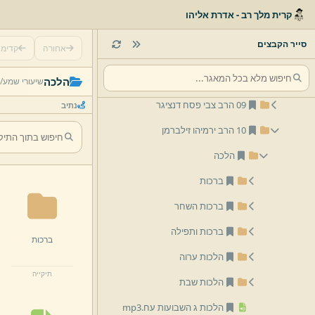
05 הרב אליהו בריו''ט זילברמן
קרית מלך רב - אדרת אליהו
06 הרב אריה שפירא
סייר הקבצים
אחורה
קדימ
07 הרב נתן רוטמן
08 הרב ישראל שכטר
הלכה
שיעורי שמע/
09 הרב צבי פסח דנציגר
נתיב
10 הרב ירמיהו זילברמן
הלכה
ברכות
ברכות השחר
ברכות ותפילה
ברכות
הלכות ערוה
תיקייה
הלכות שבת
הלכות ג השבועות עח.
mp3