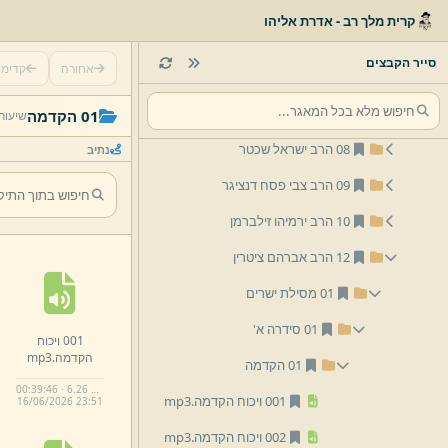
04 הרב משולם וורמסר
קרית מלך רב - אדרת אליהו
05 הרב אליהו בריו''ט זילברמן
סייר הקבצים
אחורה
קדימ
06 הרב אריה שפירא
07 הרב נתן רוטמן
01 הקדמה
שיעור
08 הרב ישראל שכטר
נתיב
09 הרב צבי פסח דנציגר
10 הרב ירמיהו זילברמן
12 הרב אברהם ציטרין
01 מסילת ישרים
01 סידרה א'
001 ויכוח
הקדמה.
mp3
01 הקדמה
00:39:46 · 6.26 MB
001 ויכוח הקדמה.
mp3
16/
06/
2026 23:
51
002 ויכוח הקדמה.
mp3