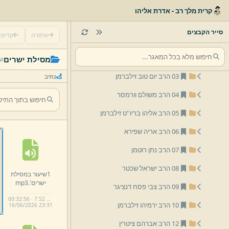
לפי נושא
קרית מלך רב - אדרת אליהו
לפי שם
סייר הקבצים
אחורה
קדימ
01 הרב יצחק שלמה זילברמן
02 הרב אליהו זילברמן
מסילת ישרים
שי
03 הרב יום טוב זילברמן
נתיב
04 הרב משולם וורמסר
05 הרב אליהו בריו''ט זילברמן
06 הרב אריה שפירא
07 הרב נתן רוטמן
08 הרב ישראל שכטר
1שיעור במסילת
ישרים'.
mp3
09 הרב צבי פסח דנציגר
00:32:56 · 7.52 MB
10 הרב ירמיהו זילברמן
16/
06/
2026 23:
31
12 הרב אברהם ציטרין