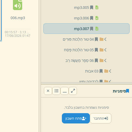
mp3
005.
006.
mp3
mp3
006.
mp3
007.
00:15:57 · 3.13 MB
17/
06/
2026 01:
47
04 טוּר הִלְכוֹת פּוּרִים
05 טוּר הִלְכוֹת פֶּסַח
06 סֵפֶר מַעֲשֶׂה רַב
03 אבות
לבדיקה ומיון
סימניות
18 הרב רפאל קוּק
19 הרב יקותיאל זילברמן
סימניות נשמרות בחשבון בלבד.
20 הרב ישראל זילברמן
התחבר
פתח חשבון
21 הרב אברהם פנט