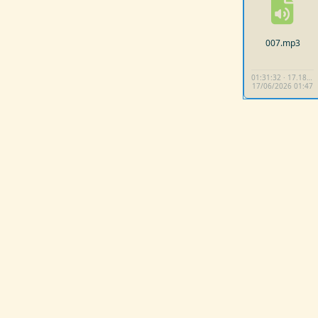
007.
mp3
01:31:32 · 17.18 MB
17/
06/
2026 01:
47