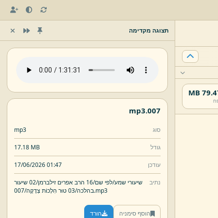
תצוגה מקדימה
79.47 
ח
mp3
007.
סוג
mp3
גודל
17.18 MB
עודכן
17/06/2026 01:47
נתיב
שיעורי שמע/
לפי שם/
16 הרב אפרים זילברמן/
02 שיעור
mp3
007.
בהלכה/
03 טוּר הִלְכוֹת צְדָקָה/
הוסף סימניה
הורד