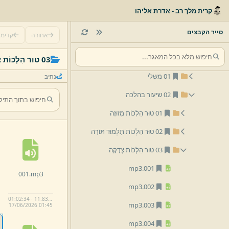
12 הרב אברהם ציטרין
קרית מלך רב - אדרת אליהו
13 הרב אליעזר וייס
סייר הקבצים
אחורה
קדימ
14 הרב מרדכי יוסף שיף
16 הרב אפרים זילברמן
03 טוּר הִלְכוֹת צְדָקָה
01 משלי
נתיב
02 שיעור בהלכה
01 טוּר הִלְכוֹת מְזוּזָה
02 טוּר הִלְכוֹת תַּלְמוּד תּוֹרָה
03 טוּר הִלְכוֹת צְדָקָה
mp3
001.
001.
mp3
mp3
002.
01:02:34 · 11.83 MB
mp3
003.
17/
06/
2026 01:
45
mp3
004.