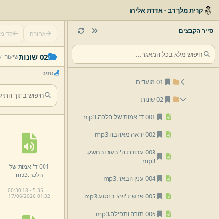
קרית מלך רב - אדרת אליהו
13 הרב אליעזר וייס
14 הרב מרדכי יוסף שיף
סייר הקבצים
אחורה
קדימ
16 הרב אפרים זילברמן
02 שונות
שיעורי 
18 הרב רפאל קוּק
נתיב
01 מועדים
02 שונות
001 ד' אמות של הלכה.
mp3
002 יראה מאהבה.
mp3
003 עבודת ה' בעוז ובחשק.
mp3
001 ד' אמות של
הלכה.
mp3
004 ענין הבאר.
mp3
00:30:18 · 5.35 MB
005 פרשת 'ויהי בנסוע.
mp3
17/
06/
2026 01:
32
006 תורה ותפילה.
mp3