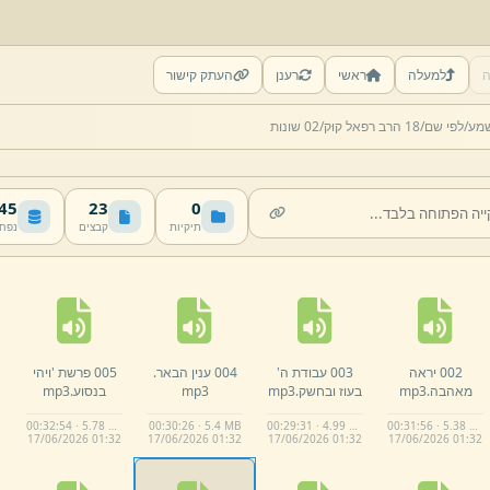
ה
למעלה
ראשי
רענן
העתק קישור
שמע/
לפי שם/
18 הרב רפאל קוּק/
02 שונות
 MB
23
0
תיקיות
קבצים
נפח
002 יראה
003 עבודת ה'
004 ענין הבאר.
005 פרשת 'ויהי
מאהבה.
mp3
בעוז ובחשק.
mp3
mp3
בנסוע.
mp3
00:32:54 · 5.78 MB
00:30:26 · 5.4 MB
00:29:31 · 4.99 MB
00:31:56 · 5.38 MB
17/
06/
2026 01:
32
17/
06/
2026 01:
32
17/
06/
2026 01:
32
17/
06/
2026 01:
32