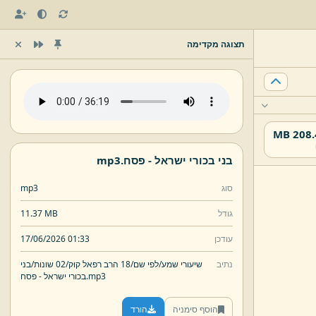
תצוגה מקדימה
208.45
בני בכורי ישראל -
פסח.
mp3
סוג
mp3
גודל
11.37 MB
עודכן
17/06/2026 01:33
נתיב
שיעורי שמע/
לפי שם/
18 הרב רפאל קוּק/
02 שונות/
בני
mp3
פסח.
בכורי ישראל -
הוסף סימניה
הורד