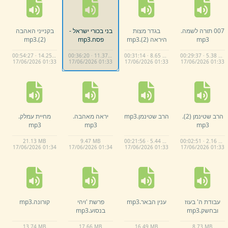
007 תורה לשמה.
בגדר מצות
בני בכורי ישראל -
בקנייני האהבה
mp3
היראה (2)
.
mp3
פסח.
mp3
(2)
.
mp3
00:54:27 · 14.25 MB
00:36:20 · 11.37 MB
00:31:14 · 8.65 MB
00:29:37 · 5.38 MB
17/
06/
2026 01:
33
17/
06/
2026 01:
33
17/
06/
2026 01:
33
17/
06/
2026 01:
33
הרב שטינמן (2)
.
הרב שטינמן.
mp3
יראה מאהבה.
מחיית עמלק.
mp3
mp3
mp3
21.
13 MB
9.
47 MB
00:21:56 · 5.44 MB
00:02:51 · 2.16 MB
17/
06/
2026 01:
34
17/
06/
2026 01:
34
17/
06/
2026 01:
33
17/
06/
2026 01:
33
עבודת ה' בעוז
ענין הבאר.
mp3
פרשת 'ויהי
קורונה.
mp3
ובחשק.
mp3
בנסוע.
mp3
13.
74 MB
17.
66 MB
16.
49 MB
8.
73 MB