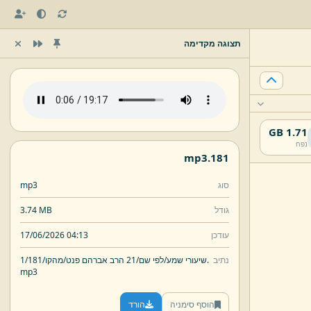
תצוגה מקדימה
1.71 GB
נפח
mp3
181.
סוג
mp3
גודל
3.74 MB
עודכן
17/06/2026 04:13
נתיב
181.
שיעורי שמע/
לפי שם/
21 הרב אברהם פנט/
מהקו/
1/
mp3
הוסף סימניה
הורד