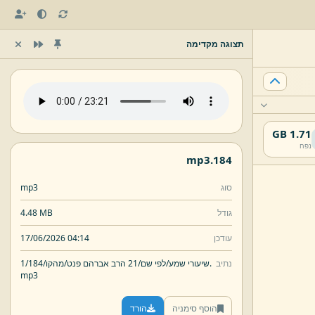
תצוגה מקדימה
1.71 GB
נפח
mp3
184.
סוג
mp3
גודל
4.48 MB
עודכן
17/06/2026 04:14
נתיב
184.
שיעורי שמע/
לפי שם/
21 הרב אברהם פנט/
מהקו/
1/
mp3
הוסף סימניה
הורד