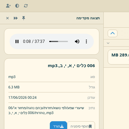
תצוגה מקדימה
289.61
006 כֵּלִים י,
א,
י,
ב,
.
mp3
סוג
mp3
גודל
6.3 MB
עודכן
17/06/2026 00:24
נתיב
שיעורי שמע/
לפי נושא/
חזרות/
ובהם נהגה/
מחזור א'/
06
mp3
.
ב,
טהרות/
006 כֵּלִים י,
א,
י,
הוסף סימניה
הורד