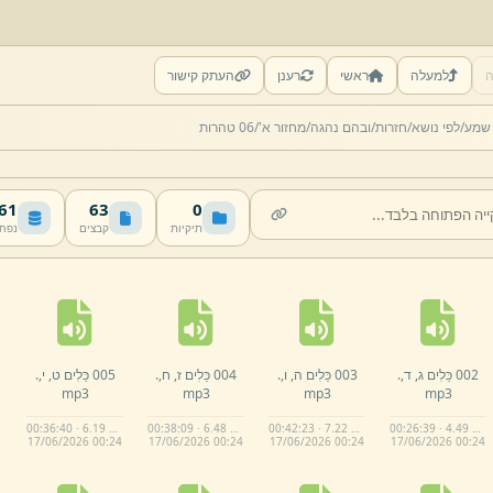
ה
למעלה
ראשי
רענן
העתק קישור
 שמע/
לפי נושא/
חזרות/
ובהם נהגה/
מחזור א'/
06 טהרות
 MB
63
0
תיקיות
קבצים
נפח
002 כֵּלִים ג,
ד,
.
003 כֵּלִים ה,
ו,
.
004 כֵּלִים ז,
ח,
.
005 כֵּלִים ט,
י,
.
mp3
mp3
mp3
mp3
00:36:40 · 6.19 MB
00:38:09 · 6.48 MB
00:42:23 · 7.22 MB
00:26:39 · 4.49 MB
17/
06/
2026 00:
24
17/
06/
2026 00:
24
17/
06/
2026 00:
24
17/
06/
2026 00:
24