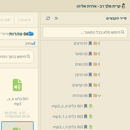
13 מיצד
קרית מלך רב - אדרת אליהו
חזרות
סייר הקבצים
אחורה
קדימ
ובהם נהגה
מחזור א'
06 טהרות
שיעורי
01 זרעים
נתיב
02 מועד
03 נשים
04 נזיקין
05 קדשים
06 טהרות
001 כֵּלִים א,
ב,
.
mp3
001 כֵּלִים א,
ב,
.
mp3
00:37:55 · 6.37 MB
002 כֵּלִים ג,
ד,
.
mp3
17/
06/
2026 00:
24
003 כֵּלִים ה,
ו,
.
mp3