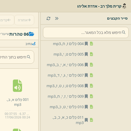
06 טהרות
קרית מלך רב - אדרת אליהו
001 כֵּלִים א,
ב,
.
mp3
סייר הקבצים
אחורה
קדימ
002 כֵּלִים ג,
ד,
.
mp3
003 כֵּלִים ה,
ו,
.
mp3
06 טהרות
שיעורי
004 כֵּלִים ז,
ח,
.
mp3
נתיב
005 כֵּלִים ט,
י,
.
mp3
006 כֵּלִים י,
א,
י,
ב,
.
mp3
007 כֵּלִים י,
ג,
י,
ד,
.
mp3
008 כֵּלִים ט,
ו,
ט,
ז,
.
mp3
009 כֵּלִים י,
ז,
י,
ח,
.
mp3
001 כֵּלִים א,
ב,
.
mp3
010 כֵּלִים י,
ט,
כ,
.
mp3
00:37:55 · 6.37 MB
011 כֵּלִים כ,
א,
כ,
ב,
.
17/
06/
2026 00:
24
mp3