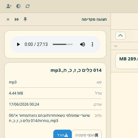
תצוגה מקדימה
289.61
014 כֵּלִים כ,
ז,
כ,
ח,
.
mp3
סוג
mp3
גודל
4.44 MB
עודכן
17/06/2026 00:24
נתיב
שיעורי שמע/
לפי נושא/
חזרות/
ובהם נהגה/
מחזור א'/
06
mp3
.
ח,
טהרות/
014 כֵּלִים כ,
ז,
כ,
הוסף סימניה
הורד