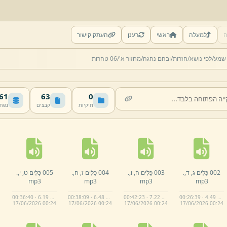
ה
למעלה
ראשי
רענן
העתק קישור
 שמע/
לפי נושא/
חזרות/
ובהם נהגה/
מחזור א'/
06 טהרות
 MB
63
0
תיקיות
קבצים
נפח
002 כֵּלִים ג,
ד,
.
003 כֵּלִים ה,
ו,
.
004 כֵּלִים ז,
ח,
.
005 כֵּלִים ט,
י,
.
mp3
mp3
mp3
mp3
00:36:40 · 6.19 MB
00:38:09 · 6.48 MB
00:42:23 · 7.22 MB
00:26:39 · 4.49 MB
17/
06/
2026 00:
24
17/
06/
2026 00:
24
17/
06/
2026 00:
24
17/
06/
2026 00:
24