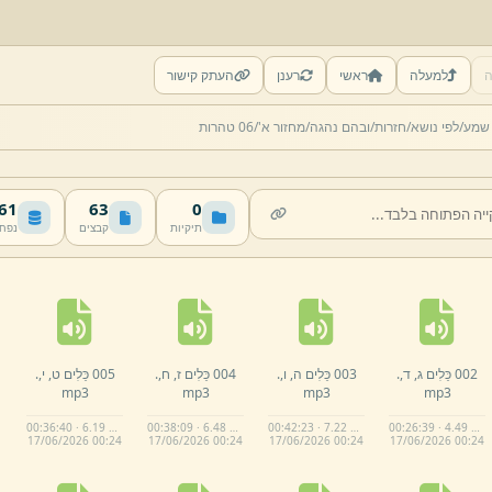
ה
למעלה
ראשי
רענן
העתק קישור
 שמע/
לפי נושא/
חזרות/
ובהם נהגה/
מחזור א'/
06 טהרות
 MB
63
0
תיקיות
קבצים
נפח
002 כֵּלִים ג,
ד,
.
003 כֵּלִים ה,
ו,
.
004 כֵּלִים ז,
ח,
.
005 כֵּלִים ט,
י,
.
mp3
mp3
mp3
mp3
00:36:40 · 6.19 MB
00:38:09 · 6.48 MB
00:42:23 · 7.22 MB
00:26:39 · 4.49 MB
17/
06/
2026 00:
24
17/
06/
2026 00:
24
17/
06/
2026 00:
24
17/
06/
2026 00:
24