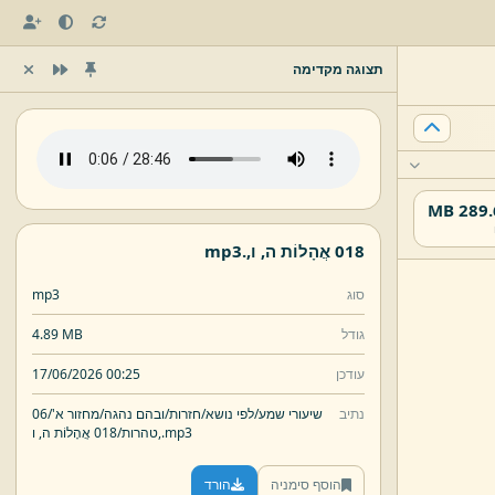
תצוגה מקדימה
289.61
018 אֲהָלוֹת ה,
ו,
.
mp3
סוג
mp3
גודל
4.89 MB
עודכן
17/06/2026 00:25
נתיב
שיעורי שמע/
לפי נושא/
חזרות/
ובהם נהגה/
מחזור א'/
06
mp3
.
ו,
טהרות/
018 אֲהָלוֹת ה,
הוסף סימניה
הורד