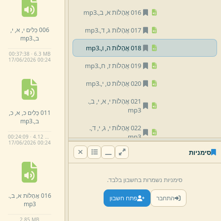
016 אֲהָלוֹת א,
ב,
.
mp3
006 כֵּלִים י,
א,
י,
017 אֲהָלוֹת ג,
ד,
.
mp3
ב,
.
mp3
018 אֲהָלוֹת ה,
ו,
.
mp3
00:37:38 · 6.3 MB
17/
06/
2026 00:
24
019 אֲהָלוֹת ז,
ח,
.
mp3
020 אֲהָלוֹת ט,
י,
.
mp3
021 אֲהָלוֹת י,
א,
י,
ב,
.
mp3
011 כֵּלִים כ,
א,
כ,
ב,
.
mp3
022 אֲהָלוֹת י,
ג,
י,
ד,
.
mp3
00:24:09 · 4.12 MB
17/
06/
2026 00:
24
סימניות
023 אֲהָלוֹת ט,
ו,
ט,
ז,
.
mp3
סימניות נשמרות בחשבון בלבד.
024 אֲהָלוֹת י,
ז,
י,
ח,
.
mp3
016 אֲהָלוֹת א,
ב,
.
התחבר
פתח חשבון
mp3
025 נְגָעִים א,
ב,
.
mp3
2.
85 MB