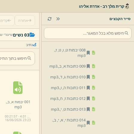
004 יבמות ז,
ח,
.
mp3
קרית מלך רב - אדרת אליהו
005 יבמות ט,
י,
.
mp3
סייר הקבצים
אחורה
קדימ
006 יבמות י,
א,
י,
ב,
.
mp3
03 נשים
שיעורי ש
007 יבמות י,
ג,
י,
ד,
.
mp3
נתיב
008 יבמות ט,
ו,
ט,
ז,
.
mp3
009 כתובות א,
ב,
.
mp3
010 כתובות ג,
ד,
.
mp3
011 כתובות ה,
ו,
.
mp3
012 כתובות ז,
ח,
.
mp3
001 יבמות א,
ב,
.
mp3
013 כתובות ט,
י,
.
mp3
00:21:57 · 4.01 MB
014 כתובות י,
א,
י,
ב,
.
16/
06/
2026 23:
23
mp3