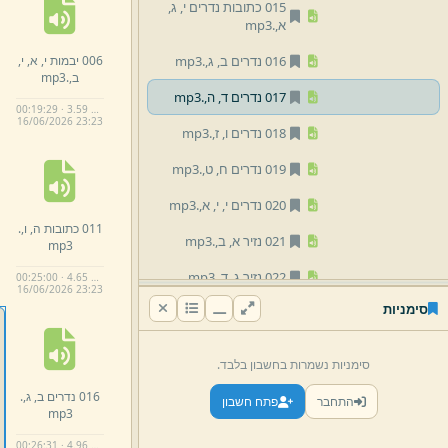
015 כתובות נדרים י,
ג,
א,
.
mp3
006 יבמות י,
א,
י,
016 נדרים ב,
ג,
.
mp3
ב,
.
mp3
017 נדרים ד,
ה,
.
mp3
00:19:29 · 3.59 MB
16/
06/
2026 23:
23
018 נדרים ו,
ז,
.
mp3
019 נדרים ח,
ט,
.
mp3
020 נדרים י,
י,
א,
.
mp3
011 כתובות ה,
ו,
.
021 נזיר א,
ב,
.
mp3
mp3
022 נזיר ג,
ד,
.
mp3
00:25:00 · 4.65 MB
16/
06/
2026 23:
23
סימניות
023 נזיר ה,
ו,
.
mp3
024 נזיר ז,
ח,
.
mp3
סימניות נשמרות בחשבון בלבד.
025 נזיר סוטה ט,
א,
.
016 נדרים ב,
ג,
.
התחבר
פתח חשבון
mp3
mp3
04 נזיקין
00:26:31 · 4.96 MB